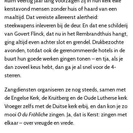
Ruim veertig jaar lang voorzagen zij in hun kerk elke
kerstavond mensen zonder huis of haard van een
maaltijd. Dat vereiste allereerst alertheid:
steekwapens inleveren bij de deur. En dat ene schilderij
van Govert Flinck, dat nu in het Rembrandthuis hangt,
ging altijd even achter slot en grendel. Drukbezochte
avonden, totdat ook de gerenommeerde hotels in de
buurt hun goede werken gingen tonen – en tja, als je
dan zoveel keus hebt, dan ga je al snel voor de 4-
sterren.
Zangdiensten organiseren ze nog steeds, samen met
de Engelse Kerk, de Kruitberg en de Oude Lutherse kerk.
Vroeger zelfs met de Duitse kerk erbij, en dan kon je zo
mooi
O du Fröhliche
zingen. Ja, dat is Kerst: zingen met
elkaar – over vreugde en vrede.