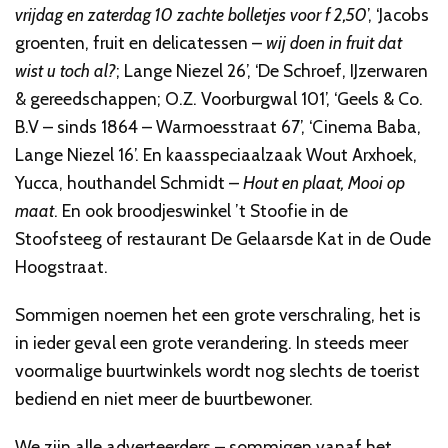
vrijdag en zaterdag 10 zachte bolletjes voor f 2,50
’, ‘Jacobs
groenten, fruit en delicatessen –
wij doen in fruit dat
wist u toch al?
; Lange Niezel 26’, ‘De Schroef, IJzerwaren
& gereedschappen; O.Z. Voorburgwal 101’, ‘Geels & Co.
B.V – sinds 1864 – Warmoesstraat 67’, ‘Cinema Baba,
Lange Niezel 16’. En kaasspeciaalzaak Wout Arxhoek,
Yucca, houthandel Schmidt –
Hout en plaat, Mooi op
maat
. En ook broodjeswinkel ’t Stoofie in de
Stoofsteeg of restaurant De Gelaarsde Kat in de Oude
Hoogstraat.
Sommigen noemen het een grote verschraling, het is
in ieder geval een grote verandering. In steeds meer
voormalige buurtwinkels wordt nog slechts de toerist
bediend en niet meer de buurtbewoner.
We zijn alle adverteerders – sommigen vanaf het